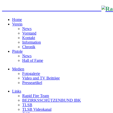
HSV ABSAM SPORTSCHIESSEN
Home
Verein
News
Vorstand
Kontakt
Information
Chronik
Pistole
News
Hall of Fame
Medien
Fotogalerie
Video und TV Beiträge
Presseartikel
Links
Rapid Fire Team
BEZIRKSSCHÜTZENBUND IBK
TLSB
TLSB Videokanal