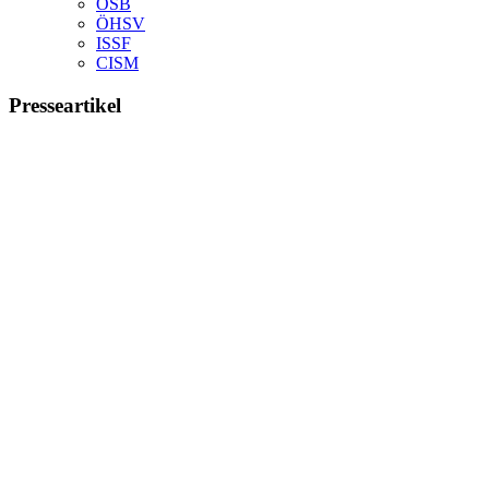
ÖSB
ÖHSV
ISSF
CISM
Presseartikel