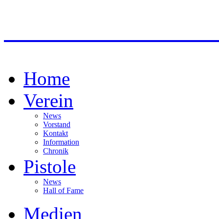
HSV ABSAM SPORT
Home
Verein
News
Vorstand
Kontakt
Information
Chronik
Pistole
News
Hall of Fame
Medien